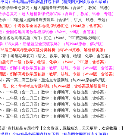
5读书网）全站精品书籍网盘打包下载（精美图文网页版永久珍藏）
学数学毕业总复习：超大超精备课资源库（含课件、教案、试卷）
数学总复习：超大超精备课资源宝库（含课件、教案、试卷、专题）
数学：1-3轮超大超精备课资源库（含课件、讲义、试卷、专题）
通用版）中考数学全国各地模拟试卷汇总（Word版，含答案）
）全国各地高考数学模拟试卷（Word、pdf版，含答案）
届全国各地高考真题（9门）汇总（Word、PDF双版精校精排）
数学《36大类：易错题型全突破攻略》（纯Word原卷、解析版）
2026届三年高考数学真题分类解析（纯Word原卷、解析精美版）
027新中考暑期早复习（语文、数学、英语、物理、化学，含答案）
题每日一题（数学、物理、化学）（Word、PDF版，含答案）
用版）例解中考数学压轴题：教研、讲练、专题（Word版，含答案）
用版）例解高考数学压轴题：教研、讲练、专题（Word版，含答案）
材）高一高二高三数学：重难点专题训练（纯Word原卷解析版）
数、理、化：常考考点专题精练（纯Word版，含答案及解题指导）
本）一年级（含一升二）数学：名师编写、名校出品（含答案）
本）二年级（含二升三）数学：名师编写、名校出品（含答案）
本）三年级（含三升四）数学：名师编写、名校出品（含答案）
本）四年级（含四升五）数学：名师编写、名校出品（含答案）
本）五年级（含五升六）数学：名师编写、名校出品（含答案）
英语”资料精品专题推荐
【全套资源，最新精选，天天更新，欢迎收藏！】
5读书网）全站精品书籍网盘打包下载（精美图文网页版永久珍藏）