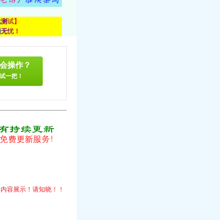
载
测
试
】
顾
无
忧
！
会操作？
试一把！
！
的
内
容
展
示
！
请
知
晓
！
！