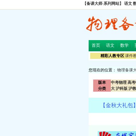
【备课大师-系列网站】
语文
首页
语文
数学
精彩人教专区
课件
您现在的位置：
物理备课
版本
中考物理
高考
分类
大
沪科版
沪
【金秋大礼包