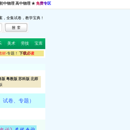
初中物理
高中物理
★
免
费
专
区
案，全集试卷，教学宝典！
乐
美术
劳技
宝库
教
材
-专题！
下
载
必
读
粤版
粤教版
苏科版
北师
版
、试卷、专题）