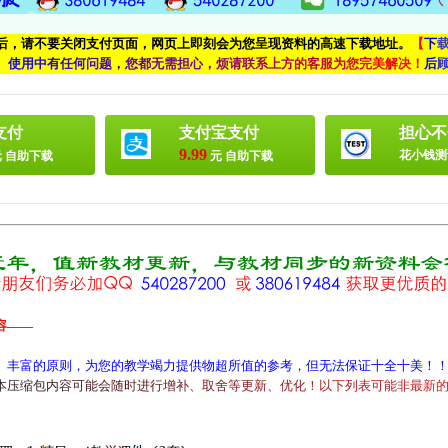
付后，请不要关闭支付页面，网页上即刻会为您呈现资料的高速下载地址。
【
下
、
使
用
中
有
任
何
问
题
，
您
都
无
需
担
心
，
烦
请
联
系
上
方
的
客
服
为
您
完
美
解
决
！
后
支付
支付宝支付
担心不
9.99
花小钱测
 自助下载
元 自助下载
容——
、丰富的原则，为您的教学竭力提供物超所值的参考，但无法保证十全十美！
本
压
缩
包
内
容
可
能
会
随
时
进
行
增
补
、
取
舍
等
更
新
、
优
化
！
以
下
列
表
可
能
非
最
新