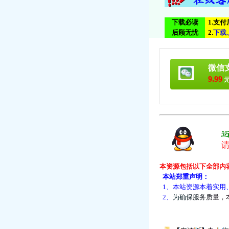
下载必读
1.支
后顾无忧
2.
下
载
微信
9.99
元
本资源包括以下全部内
本站郑重声明：
1、本站资源本着实用
2、
为
确
保
服
务
质
量
，