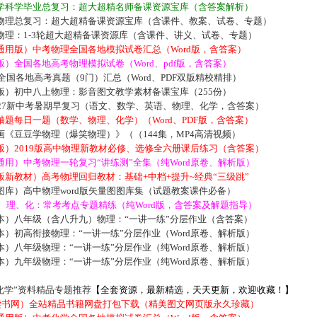
学科学毕业总复习：超大超精名师备课资源宝库（含答案解析）
物理总复习：超大超精备课资源宝库（含课件、教案、试卷、专题）
物理：1-3轮超大超精备课资源库（含课件、讲义、试卷、专题）
通用版）中考物理全国各地模拟试卷汇总（Word版，含答案）
）全国各地高考物理模拟试卷（Word、pdf版，含答案）
届全国各地高考真题（9门）汇总（Word、PDF双版精校精排）
版）初中八上物理：影音图文教学素材备课宝库（255份）
027新中考暑期早复习（语文、数学、英语、物理、化学，含答案）
题每日一题（数学、物理、化学）（Word、PDF版，含答案）
《豆豆学物理（爆笑物理）》（（144集，MP4高清视频）
版）2019版高中物理新教材必修、选修全六册课后练习（含答案）
用）中考物理一轮复习“讲练测”全集（纯Word原卷、解析版）
新教材）高考物理回归教材：基础+中档+提升~经典“三级跳”
库）高中物理word版矢量图图库集（试题教案课件必备）
数、理、化：常考考点专题精练（纯Word版，含答案及解题指导）
本）八年级（含八升九）物理：“一讲一练”分层作业（含答案）
）初高衔接物理：“一讲一练”分层作业（Word原卷、解析版）
）八年级物理：“一讲一练”分层作业（纯Word原卷、解析版）
）九年级物理：“一讲一练”分层作业（纯Word原卷、解析版）
化学”资料精品专题推荐
【全套资源，最新精选，天天更新，欢迎收藏！】
5读书网）全站精品书籍网盘打包下载（精美图文网页版永久珍藏）