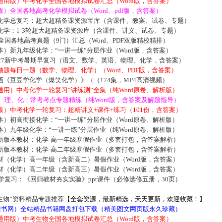
通用版）中考化学全国各地模拟试卷汇总（Word版，含答案）
）全国各地高考化学模拟试卷（Word、pdf版，含答案）
化学总复习：超大超精备课资源宝库（含课件、教案、试卷、专题）
化学：1-3轮超大超精备课资源库（含课件、讲义、试卷、专题）
届全国各地高考真题（9门）汇总（Word、PDF双版精校精排）
）新九年级化学：“一讲一练”分层作业（Word版，含答案）
027新中考暑期早复习（语文、数学、英语、物理、化学，含答案）
题每日一题（数学、物理、化学）（Word、PDF版，含答案）
《豆豆学化学（爆笑化学）》（（174集，MP4高清视频）
用）中考化学一轮复习“讲练测”全集（纯Word原卷、解析版）
数、理、化：常考考点专题精练（纯Word版，含答案及解题指导）
）中考化学一轮复习：超精讲义+课件+练习（101份，含答案）
）初高衔接化学：“一讲一练”分层作业（Word原卷、解析版）
）九年级化学：“一讲一练”分层作业（纯Word原卷、解析版）
新版本教材：化学-高一年级寒假作业（多套打包，含答案解析）
新版本教材：化学-高二年级寒假作业（多套打包，含答案解析）
材（化学）高一年级（含新高二）暑假作业（Word版，含答案）
材（化学）高二年级（含新高三）暑假作业（Word版，含答案）
化学复习：《回归教材夯实实验》ppt课件（必修选修五册，30页）
生物”资料精品专题推荐
【全套资源，最新精选，天天更新，欢迎收藏！】
5读书网）全站精品书籍网盘打包下载（精美图文网页版永久珍藏）
通用版）中考生物全国各地模拟试卷汇总（Word版，含答案）