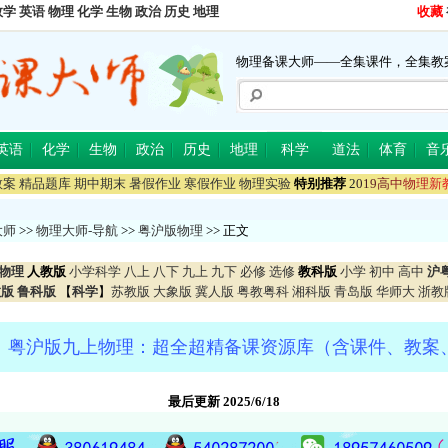
数学
英语
物理
化学
生物
政治
历史
地理
收藏
物理备课大师——全集课件，全集教
英语
化学
生物
政治
历史
地理
科学
道法
体育
音
教案
精品题库
期中期末
暑假作业
寒假作业
物理实验
特别推荐
2
0
1
9
高
中
物
理
新
大师
>>
物理大师-导航
>>
粤沪版物理
>> 正文
物理
人教版
小学科学
八上
八下
九上
九下
必修
选修
教科版
小学
初中
高中
沪
教版
鲁科版
【
科学
】
苏教版
大象版
冀人版
粤教粤科
湘科版
青岛版
华师大
浙教
】粤沪版九上物理：超全超精备课资源库（含课件、教案
最后更新 2025/6/18