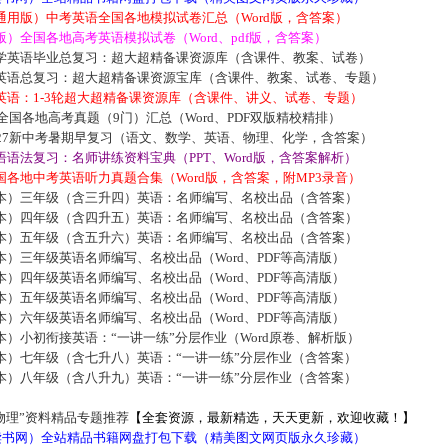
通用版）中考英语全国各地模拟试卷汇总（Word版，含答案）
）全国各地高考英语模拟试卷（Word、pdf版，含答案）
学英语毕业总复习：超大超精备课资源库（含课件、教案、试卷）
英语总复习：超大超精备课资源宝库（含课件、教案、试卷、专题）
英语：1-3轮超大超精备课资源库（含课件、讲义、试卷、专题）
届全国各地高考真题（9门）汇总（Word、PDF双版精校精排）
027新中考暑期早复习（语文、数学、英语、物理、化学，含答案）
语法复习：名师讲练资料宝典（PPT、Word版，含答案解析）
各地中考英语听力真题合集（Word版，含答案，附MP3录音）
本）三年级（含三升四）英语：名师编写、名校出品（含答案）
本）四年级（含四升五）英语：名师编写、名校出品（含答案）
本）五年级（含五升六）英语：名师编写、名校出品（含答案）
）三年级英语名师编写、名校出品（Word、PDF等高清版）
）四年级英语名师编写、名校出品（Word、PDF等高清版）
）五年级英语名师编写、名校出品（Word、PDF等高清版）
）六年级英语名师编写、名校出品（Word、PDF等高清版）
）小初衔接英语：“一讲一练”分层作业（Word原卷、解析版）
本）七年级（含七升八）英语：“一讲一练”分层作业（含答案）
本）八年级（含八升九）英语：“一讲一练”分层作业（含答案）
物理”资料精品专题推荐
【全套资源，最新精选，天天更新，欢迎收藏！】
5读书网）全站精品书籍网盘打包下载（精美图文网页版永久珍藏）