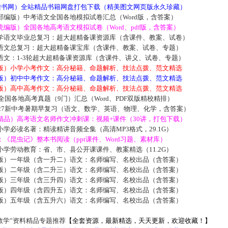
5读书网）全站精品书籍网盘打包下载（精美图文网页版永久珍藏）
部编版）中考语文全国各地模拟试卷汇总（Word版，含答案）
编版）全国各地高考语文模拟试卷（Word、pdf版，含答案）
学语文毕业总复习：超大超精备课资源库（含课件、教案、试卷）
语文总复习：超大超精备课宝库（含课件、教案、试卷、专题）
语文：1-3轮超大超精备课资源库（含课件、讲义、试卷、专题）
版）小学小考作文：高分秘籍、命题解析、技法点拨、范文精选
版）初中中考作文：高分秘籍、命题解析、技法点拨、范文精选
版）高中高考作文：高分秘籍、命题解析、技法点拨、范文精选
届全国各地高考真题（9门）汇总（Word、PDF双版精校精排）
027新中考暑期早复习（语文、数学、英语、物理、化学，含答案）
精品）高考语文名师作文冲刺课：视频+课件（30讲，打包下载）
学必读名著：精读精讲音频全集（高清MP3格式，29.1G）
《昆虫记》整本书阅读（ppt课件、Word习题、素材库）
学劳动教育：省、市、县公开课课件、教案精选（11.2G）
版）一年级（含一升二）语文：名师编写、名校出品（含答案）
版）二年级（含二升三）语文：名师编写、名校出品（含答案）
版）三年级（含三升四）语文：名师编写、名校出品（含答案）
版）四年级（含四升五）语文：名师编写、名校出品（含答案）
版）五年级（含五升六）语文：名师编写、名校出品（含答案）
数学”资料精品专题推荐
【全套资源，最新精选，天天更新，欢迎收藏！】