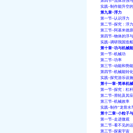
第四节~流体压强与
实践~制作能升空的
第九章~浮力
第一节~认识浮力
第二节~探究：浮力
第三节~阿基米德原
第四节~物体的浮与
实践~调研我国造船
第十章~功与机械
第一节~机械功
第二节~功率
第三节~动能和势
第四节~机械能转化
实践~探究游乐设施
第十一章~简单机
第一节~探究：杠杆
第二节~滑轮及其应
第三节~机械效率
实践~制作“龙骨水车
第十二章~小粒子与
第一节~走进微观
第二节~看不见的运
第三节~探索宇宙