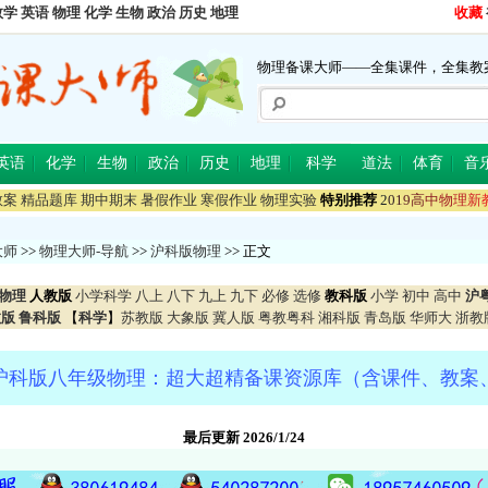
数学
英语
物理
化学
生物
政治
历史
地理
收藏
物理备课大师——全集课件，全集教
英语
化学
生物
政治
历史
地理
科学
道法
体育
音
教案
精品题库
期中期末
暑假作业
寒假作业
物理实验
特别推荐
2
0
1
9
高
中
物
理
新
大师
>>
物理大师-导航
>>
沪科版物理
>> 正文
物理
人教版
小学科学
八上
八下
九上
九下
必修
选修
教科版
小学
初中
高中
沪
教版
鲁科版
【
科学
】
苏教版
大象版
冀人版
粤教粤科
湘科版
青岛版
华师大
浙教
沪科版八年级物理：超大超精备课资源库（含课件、教案
最后更新 2026/1/24