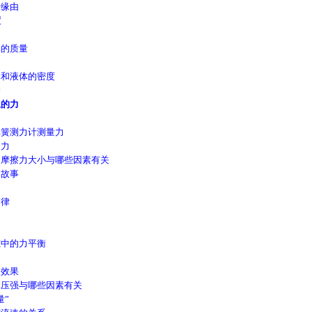
缘由
度
的质量
和液体的密度
漏
的力
述
簧测力计测量力
力
摩擦力大小与哪些因素有关
故事
律
中的力平衡
效果
压强与哪些因素有关
”