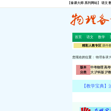
【备课大师-系列网站】
语文
首页
语文
数学
精彩人教专区
课件
您现在的位置：
物理备课
版本
中考物理
高考
分类
大
沪科版
沪
【教学宝典】