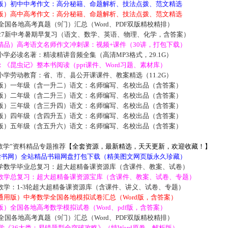
版）初中中考作文：高分秘籍、命题解析、技法点拨、范文精选
版）高中高考作文：高分秘籍、命题解析、技法点拨、范文精选
届全国各地高考真题（9门）汇总（Word、PDF双版精校精排）
027新中考暑期早复习（语文、数学、英语、物理、化学，含答案）
精品）高考语文名师作文冲刺课：视频+课件（30讲，打包下载）
学必读名著：精读精讲音频全集（高清MP3格式，29.1G）
《昆虫记》整本书阅读（ppt课件、Word习题、素材库）
学劳动教育：省、市、县公开课课件、教案精选（11.2G）
版）一年级（含一升二）语文：名师编写、名校出品（含答案）
版）二年级（含二升三）语文：名师编写、名校出品（含答案）
版）三年级（含三升四）语文：名师编写、名校出品（含答案）
版）四年级（含四升五）语文：名师编写、名校出品（含答案）
版）五年级（含五升六）语文：名师编写、名校出品（含答案）
数学”资料精品专题推荐
【全套资源，最新精选，天天更新，欢迎收藏！】
5读书网）全站精品书籍网盘打包下载（精美图文网页版永久珍藏）
学数学毕业总复习：超大超精备课资源库（含课件、教案、试卷）
数学总复习：超大超精备课资源宝库（含课件、教案、试卷、专题）
数学：1-3轮超大超精备课资源库（含课件、讲义、试卷、专题）
通用版）中考数学全国各地模拟试卷汇总（Word版，含答案）
）全国各地高考数学模拟试卷（Word、pdf版，含答案）
届全国各地高考真题（9门）汇总（Word、PDF双版精校精排）
数学《36大类：易错题型全突破攻略》（纯Word原卷、解析版）