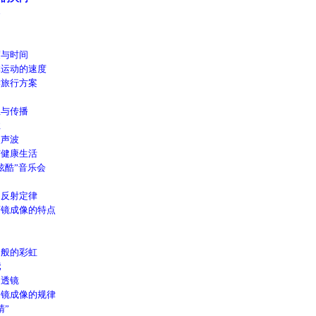
界
与时间
运动的速度
旅行方案
与传播
性
声波
健康生活
酷”音乐会
反射定律
镜成像的特点
般的彩虹
镜
透镜
镜成像的规律
”