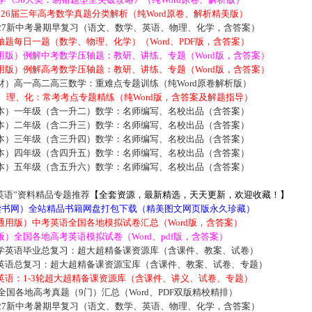
2026届三年高考数学真题分类解析（纯Word原卷、解析精美版）
027新中考暑期早复习（语文、数学、英语、物理、化学，含答案）
题每日一题（数学、物理、化学）（Word、PDF版，含答案）
用版）例解中考数学压轴题：教研、讲练、专题（Word版，含答案）
用版）例解高考数学压轴题：教研、讲练、专题（Word版，含答案）
材）高一高二高三数学：重难点专题训练（纯Word原卷解析版）
数、理、化：常考考点专题精练（纯Word版，含答案及解题指导）
本）一年级（含一升二）数学：名师编写、名校出品（含答案）
本）二年级（含二升三）数学：名师编写、名校出品（含答案）
本）三年级（含三升四）数学：名师编写、名校出品（含答案）
本）四年级（含四升五）数学：名师编写、名校出品（含答案）
本）五年级（含五升六）数学：名师编写、名校出品（含答案）
英语”资料精品专题推荐
【全套资源，最新精选，天天更新，欢迎收藏！】
5读书网）全站精品书籍网盘打包下载（精美图文网页版永久珍藏）
通用版）中考英语全国各地模拟试卷汇总（Word版，含答案）
）全国各地高考英语模拟试卷（Word、pdf版，含答案）
学英语毕业总复习：超大超精备课资源库（含课件、教案、试卷）
英语总复习：超大超精备课资源宝库（含课件、教案、试卷、专题）
英语：1-3轮超大超精备课资源库（含课件、讲义、试卷、专题）
届全国各地高考真题（9门）汇总（Word、PDF双版精校精排）
027新中考暑期早复习（语文、数学、英语、物理、化学，含答案）