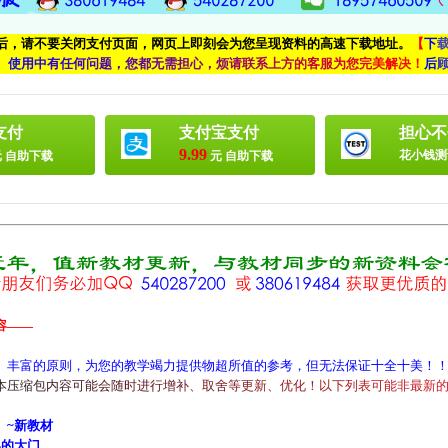
付后，请不要关闭支付页面，网页上即刻会为您呈现资料的高速下载地址。
【
下
、
使
用
中
有
任
何
问
题
，
您
都
无
需
担
心
，
烦
请
联
系
上
方
的
客
服
为
您
完
美
解
决
！
后
支付
支付宝支付
担心不
9.99
花小钱测
 自助下载
元 自助下载
容——
、丰富的原则，为您的教学竭力提供物超所值的参考，但无法保证十全十美！
本
压
缩
包
内
容
可
能
会
随
时
进
行
增
补
、
取
舍
等
更
新
、
优
化
！
以
下
列
表
可
能
非
最
新
）~新教材
的大门