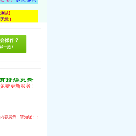
载
测
试
】
顾
无
忧
！
会操作？
试一把！
！
的
内
容
展
示
！
请
知
晓
！
！