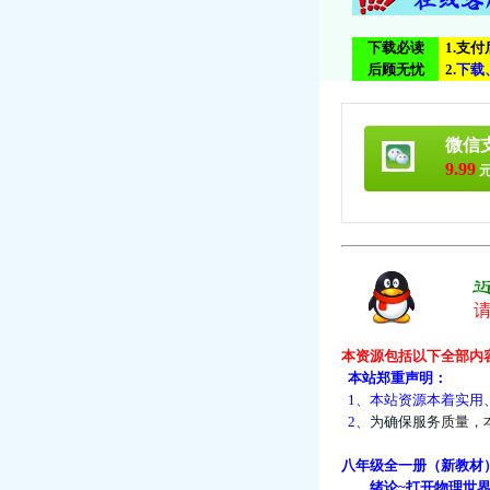
下载必读
1.支
后顾无忧
2.
下
载
微信
9.99
元
本资源包括以下全部内
本站郑重声明：
1、本站资源本着实用
2、
为
确
保
服
务
质
量
，
八年级全一册（新教材
绪论~打开物理世界