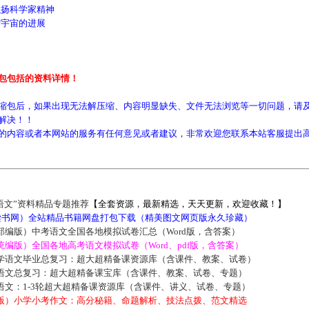
扬科学家精神
宇宙的进展
包包括的资料详情！
缩包后，如果出现无法解压缩、内容明显缺失、文件无法浏览等一切问题，请及
解决！！
的内容或者本网站的服务有任何意见或者建议，非常欢迎您联系本站客服提出
语文”资料精品专题推荐
【全套资源，最新精选，天天更新，欢迎收藏！】
5读书网）全站精品书籍网盘打包下载（精美图文网页版永久珍藏）
部编版）中考语文全国各地模拟试卷汇总（Word版，含答案）
编版）全国各地高考语文模拟试卷（Word、pdf版，含答案）
学语文毕业总复习：超大超精备课资源库（含课件、教案、试卷）
语文总复习：超大超精备课宝库（含课件、教案、试卷、专题）
语文：1-3轮超大超精备课资源库（含课件、讲义、试卷、专题）
版）小学小考作文：高分秘籍、命题解析、技法点拨、范文精选