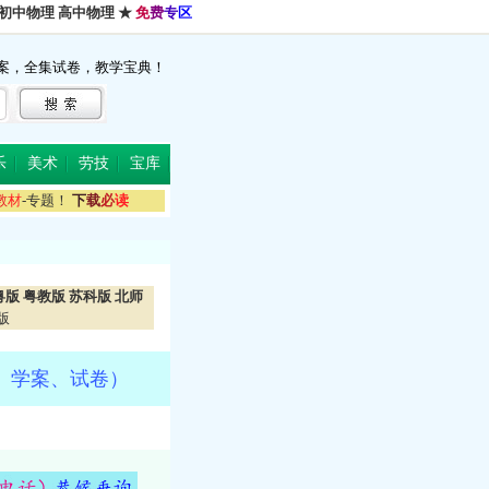
初中物理
高中物理
★
免
费
专
区
案，全集试卷，教学宝典！
乐
美术
劳技
宝库
教
材
-专题！
下
载
必
读
粤版
粤教版
苏科版
北师
版
、学案、试卷）