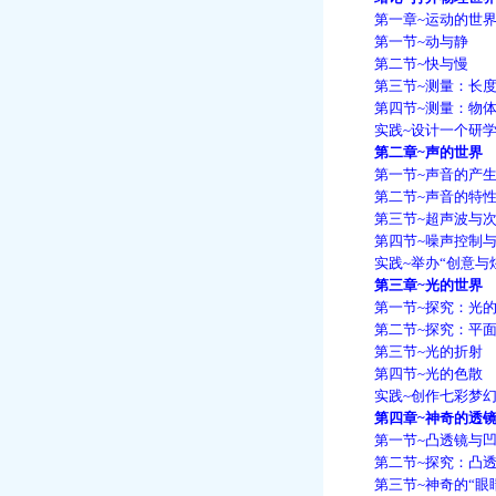
第一章~运动的世
第一节~动与静
第二节~快与慢
第三节~测量：长度
第四节~测量：物体
实践~设计一个研学
第二章~声的世界
第一节~声音的产生
第二节~声音的特
第三节~超声波与次
第四节~噪声控制与
实践~举办“创意与炫
第三章~光的世界
第一节~探究：光的
第二节~探究：平面
第三节~光的折射
第四节~光的色散
实践~创作七彩梦幻
第四章~神奇的透
第一节~凸透镜与凹
第二节~探究：凸透
第三节~神奇的“眼睛