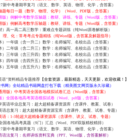
027新中考暑期早复习（语文、数学、英语、物理、化学，含答案）
题每日一题（数学、物理、化学）（Word、PDF版，含答案）
用版）例解中考数学压轴题：教研、讲练、专题（Word版，含答案）
用版）例解高考数学压轴题：教研、讲练、专题（Word版，含答案）
材）高一高二高三数学：重难点专题训练（纯Word原卷解析版）
数、理、化：常考考点专题精练（纯Word版，含答案及解题指导）
本）一年级（含一升二）数学：名师编写、名校出品（含答案）
本）二年级（含二升三）数学：名师编写、名校出品（含答案）
本）三年级（含三升四）数学：名师编写、名校出品（含答案）
本）四年级（含四升五）数学：名师编写、名校出品（含答案）
本）五年级（含五升六）数学：名师编写、名校出品（含答案）
英语”资料精品专题推荐
【全套资源，最新精选，天天更新，欢迎收藏！】
5读书网）全站精品书籍网盘打包下载（精美图文网页版永久珍藏）
通用版）中考英语全国各地模拟试卷汇总（Word版，含答案）
）全国各地高考英语模拟试卷（Word、pdf版，含答案）
学英语毕业总复习：超大超精备课资源库（含课件、教案、试卷）
英语总复习：超大超精备课资源宝库（含课件、教案、试卷、专题）
英语：1-3轮超大超精备课资源库（含课件、讲义、试卷、专题）
届全国各地高考真题（9门）汇总（Word、PDF双版精校精排）
027新中考暑期早复习（语文、数学、英语、物理、化学，含答案）
语法复习：名师讲练资料宝典（PPT、Word版，含答案解析）