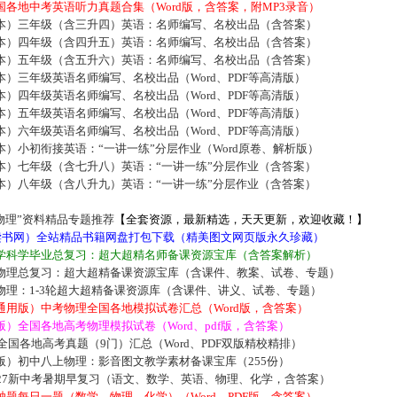
各地中考英语听力真题合集（Word版，含答案，附MP3录音）
本）三年级（含三升四）英语：名师编写、名校出品（含答案）
本）四年级（含四升五）英语：名师编写、名校出品（含答案）
本）五年级（含五升六）英语：名师编写、名校出品（含答案）
）三年级英语名师编写、名校出品（Word、PDF等高清版）
）四年级英语名师编写、名校出品（Word、PDF等高清版）
）五年级英语名师编写、名校出品（Word、PDF等高清版）
）六年级英语名师编写、名校出品（Word、PDF等高清版）
）小初衔接英语：“一讲一练”分层作业（Word原卷、解析版）
本）七年级（含七升八）英语：“一讲一练”分层作业（含答案）
本）八年级（含八升九）英语：“一讲一练”分层作业（含答案）
物理”资料精品专题推荐
【全套资源，最新精选，天天更新，欢迎收藏！】
5读书网）全站精品书籍网盘打包下载（精美图文网页版永久珍藏）
学科学毕业总复习：超大超精名师备课资源宝库（含答案解析）
物理总复习：超大超精备课资源宝库（含课件、教案、试卷、专题）
物理：1-3轮超大超精备课资源库（含课件、讲义、试卷、专题）
通用版）中考物理全国各地模拟试卷汇总（Word版，含答案）
）全国各地高考物理模拟试卷（Word、pdf版，含答案）
届全国各地高考真题（9门）汇总（Word、PDF双版精校精排）
版）初中八上物理：影音图文教学素材备课宝库（255份）
027新中考暑期早复习（语文、数学、英语、物理、化学，含答案）
题每日一题（数学、物理、化学）（Word、PDF版，含答案）