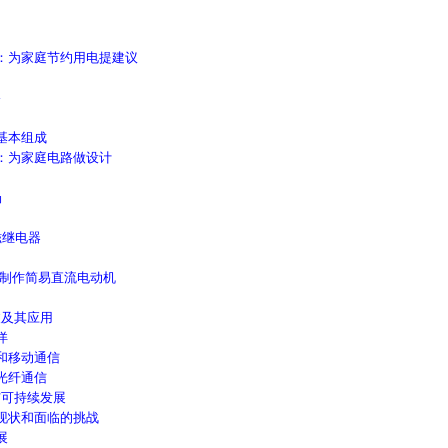
：为家庭节约用电提建议
路
基本组成
：为家庭电路做设计
场
磁继电器
制作简易直流电动机
及其应用
洋
和移动通信
光纤通信
可持续发展
现状和面临的挑战
展