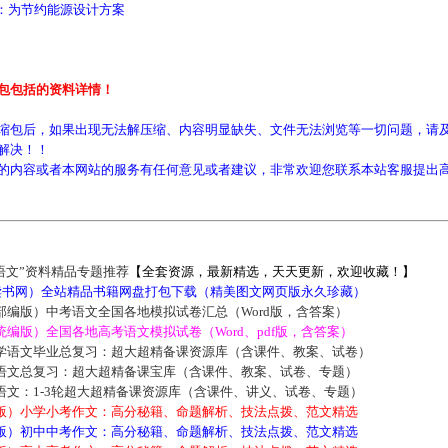
：为节约能源设计方案
包包括的资料详情！
缩包后，如果出现无法解压缩、内容明显缺失、文件无法浏览等一切问题，请及
解决！！
的内容或者本网站的服务有任何意见或者建议，非常欢迎您联系本站客服提出
语文”资料精品专题推荐
【全套资源，最新精选，天天更新，欢迎收藏！】
5读书网）全站精品书籍网盘打包下载（精美图文网页版永久珍藏）
部编版）中考语文全国各地模拟试卷汇总（Word版，含答案）
编版）全国各地高考语文模拟试卷（Word、pdf版，含答案）
学语文毕业总复习：超大超精备课资源库（含课件、教案、试卷）
语文总复习：超大超精备课宝库（含课件、教案、试卷、专题）
语文：1-3轮超大超精备课资源库（含课件、讲义、试卷、专题）
版）小学小考作文：高分秘籍、命题解析、技法点拨、范文精选
版）初中中考作文：高分秘籍、命题解析、技法点拨、范文精选