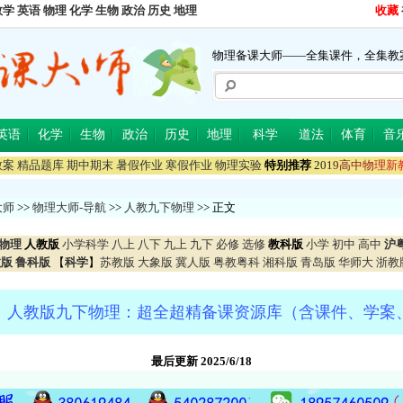
数学
英语
物理
化学
生物
政治
历史
地理
收藏
物理备课大师——全集课件，全集教
英语
化学
生物
政治
历史
地理
科学
道法
体育
音
教案
精品题库
期中期末
暑假作业
寒假作业
物理实验
特别推荐
2
0
1
9
高
中
物
理
新
大师
>>
物理大师-导航
>>
人教九下物理
>> 正文
物理
人教版
小学科学
八上
八下
九上
九下
必修
选修
教科版
小学
初中
高中
沪
教版
鲁科版
【
科学
】
苏教版
大象版
冀人版
粤教粤科
湘科版
青岛版
华师大
浙教
】人教版九下物理：超全超精备课资源库（含课件、学案
最后更新 2025/6/18