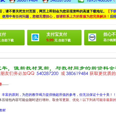
付后，请不要关闭支付页面，网页上即刻会为您呈现资料的高速下载地址。
【
下
、
使
用
中
有
任
何
问
题
，
您
都
无
需
担
心
，
烦
请
联
系
上
方
的
客
服
为
您
完
美
解
决
！
后
支付
支付宝支付
担心不
9.99
花小钱测
 自助下载
元 自助下载
容——
、丰富的原则，为您的教学竭力提供物超所值的参考，但无法保证十全十美！
本
压
缩
包
内
容
可
能
会
随
时
进
行
增
补
、
取
舍
等
更
新
、
优
化
！
以
下
列
表
可
能
非
最
新
教材