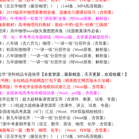
《豆豆学物理（爆笑物理）》（（144集，MP4高清视频）
版）2019版高中物理新教材必修、选修全六册课后练习（含答案）
用）中考物理一轮复习“讲练测”全集（纯Word原卷、解析版）
新教材）高考物理回归教材：基础+中档+提升~经典“三级跳”
库）高中物理word版矢量图图库集（试题教案课件必备）
数、理、化：常考考点专题精练（纯Word版，含答案及解题指导）
本）八年级（含八升九）物理：“一讲一练”分层作业（含答案）
）初高衔接物理：“一讲一练”分层作业（Word原卷、解析版）
）八年级物理：“一讲一练”分层作业（纯Word原卷、解析版）
）九年级物理：“一讲一练”分层作业（纯Word原卷、解析版）
化学”资料精品专题推荐
【全套资源，最新精选，天天更新，欢迎收藏！】
5读书网）全站精品书籍网盘打包下载（精美图文网页版永久珍藏）
通用版）中考化学全国各地模拟试卷汇总（Word版，含答案）
）全国各地高考化学模拟试卷（Word、pdf版，含答案）
化学总复习：超大超精备课资源宝库（含课件、教案、试卷、专题）
化学：1-3轮超大超精备课资源库（含课件、讲义、试卷、专题）
届全国各地高考真题（9门）汇总（Word、PDF双版精校精排）
）新九年级化学：“一讲一练”分层作业（Word版，含答案）
027新中考暑期早复习（语文、数学、英语、物理、化学，含答案）
题每日一题（数学、物理、化学）（Word、PDF版，含答案）
《豆豆学化学（爆笑化学）》（（174集，MP4高清视频）