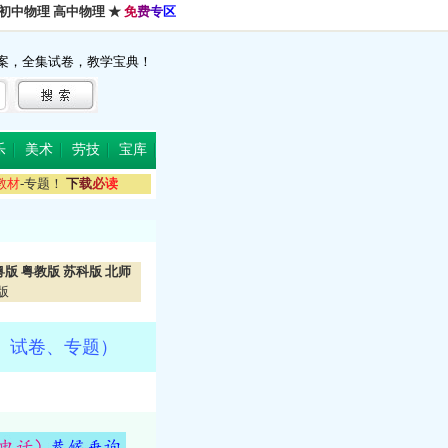
初中物理
高中物理
★
免
费
专
区
案，全集试卷，教学宝典！
乐
美术
劳技
宝库
教
材
-专题！
下
载
必
读
粤版
粤教版
苏科版
北师
版
、试卷、专题）