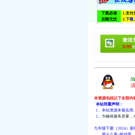
下载必读
1.支
后顾无忧
2.
下
载
微信
9.99
元
本资源包括以下全部内
本站郑重声明：
1、本站资源本着实用
2、
为
确
保
服
务
质
量
，
九年级下册（2024）新
第十八章~电功率