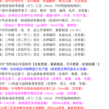
版）高中高考作文：高分秘籍、命题解析、技法点拨、范文精选
届全国各地高考真题（9门）汇总（Word、PDF双版精校精排）
027新中考暑期早复习（语文、数学、英语、物理、化学，含答案）
精品）高考语文名师作文冲刺课：视频+课件（30讲，打包下载）
学必读名著：精读精讲音频全集（高清MP3格式，29.1G）
《昆虫记》整本书阅读（ppt课件、Word习题、素材库）
学劳动教育：省、市、县公开课课件、教案精选（11.2G）
版）一年级（含一升二）语文：名师编写、名校出品（含答案）
版）二年级（含二升三）语文：名师编写、名校出品（含答案）
版）三年级（含三升四）语文：名师编写、名校出品（含答案）
版）四年级（含四升五）语文：名师编写、名校出品（含答案）
版）五年级（含五升六）语文：名师编写、名校出品（含答案）
数学”资料精品专题推荐
【全套资源，最新精选，天天更新，欢迎收藏！】
5读书网）全站精品书籍网盘打包下载（精美图文网页版永久珍藏）
学数学毕业总复习：超大超精备课资源库（含课件、教案、试卷）
数学总复习：超大超精备课资源宝库（含课件、教案、试卷、专题）
数学：1-3轮超大超精备课资源库（含课件、讲义、试卷、专题）
通用版）中考数学全国各地模拟试卷汇总（Word版，含答案）
）全国各地高考数学模拟试卷（Word、pdf版，含答案）
届全国各地高考真题（9门）汇总（Word、PDF双版精校精排）
数学《36大类：易错题型全突破攻略》（纯Word原卷、解析版）
2026届三年高考数学真题分类解析（纯Word原卷、解析精美版）