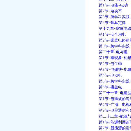
第1节~电能~电功
第2节~电功率
第3节~跨学科实践
第4节~焦耳定律
第十九章~家庭电
第1节~安全用电
第2节~家庭电路的
第3节~跨学科实践
第二十章~电与磁
第1节~磁现象~磁
第2节~电生磁
第3节~电磁铁~电
第4节~电动机
第5节~跨学科实践:
第6节~磁生电
第二十一章~电磁波
第1节~电磁波的海
第2节~广播、电视
第3节~卫星通信和
第二十二章~能源与
第1节~能源利用的
第2节~新能源的发