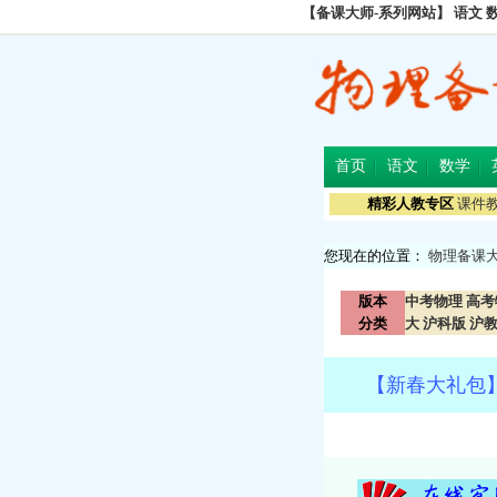
【备课大师-系列网站】
语文
首页
语文
数学
精彩人教专区
课件
您现在的位置：
物理备课
版本
中考物理
高考
分类
大
沪科版
沪
【新春大礼包