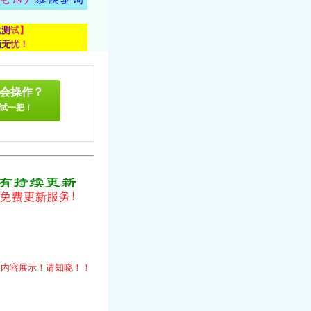
载
测
试
】
顾
无
忧
！
会操作？
试一把！
！
的
内
容
展
示
！
请
知
晓
！
！