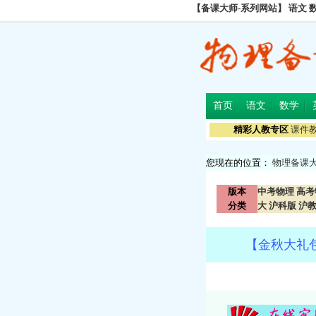
【备课大师-系列网站】
语文
首页
语文
数学
精彩人教专区
课件
您现在的位置：
物理备课
版本
中考物理
高考
分类
大
沪科版
沪
【金秋大礼