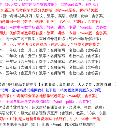
数学《36大类：易错题型全突破攻略》（纯Word原卷、解析版）
2026届三年高考数学真题分类解析（纯Word原卷、解析精美版）
027新中考暑期早复习（语文、数学、英语、物理、化学，含答案）
题每日一题（数学、物理、化学）（Word、PDF版，含答案）
用版）例解中考数学压轴题：教研、讲练、专题（Word版，含答案）
用版）例解高考数学压轴题：教研、讲练、专题（Word版，含答案）
材）高一高二高三数学：重难点专题训练（纯Word原卷解析版）
数、理、化：常考考点专题精练（纯Word版，含答案及解题指导）
本）一年级（含一升二）数学：名师编写、名校出品（含答案）
本）二年级（含二升三）数学：名师编写、名校出品（含答案）
本）三年级（含三升四）数学：名师编写、名校出品（含答案）
本）四年级（含四升五）数学：名师编写、名校出品（含答案）
本）五年级（含五升六）数学：名师编写、名校出品（含答案）
英语”资料精品专题推荐
【全套资源，最新精选，天天更新，欢迎收藏！】
5读书网）全站精品书籍网盘打包下载（精美图文网页版永久珍藏）
通用版）中考英语全国各地模拟试卷汇总（Word版，含答案）
）全国各地高考英语模拟试卷（Word、pdf版，含答案）
学英语毕业总复习：超大超精备课资源库（含课件、教案、试卷）
英语总复习：超大超精备课资源宝库（含课件、教案、试卷、专题）
英语：1-3轮超大超精备课资源库（含课件、讲义、试卷、专题）
届全国各地高考真题（9门）汇总（Word、PDF双版精校精排）