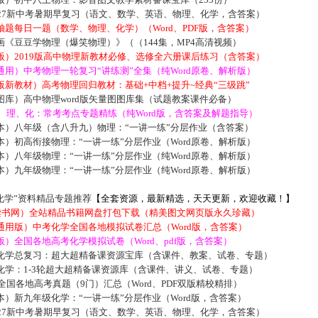
027新中考暑期早复习（语文、数学、英语、物理、化学，含答案）
题每日一题（数学、物理、化学）（Word、PDF版，含答案）
《豆豆学物理（爆笑物理）》（（144集，MP4高清视频）
版）2019版高中物理新教材必修、选修全六册课后练习（含答案）
用）中考物理一轮复习“讲练测”全集（纯Word原卷、解析版）
新教材）高考物理回归教材：基础+中档+提升~经典“三级跳”
库）高中物理word版矢量图图库集（试题教案课件必备）
数、理、化：常考考点专题精练（纯Word版，含答案及解题指导）
本）八年级（含八升九）物理：“一讲一练”分层作业（含答案）
）初高衔接物理：“一讲一练”分层作业（Word原卷、解析版）
）八年级物理：“一讲一练”分层作业（纯Word原卷、解析版）
）九年级物理：“一讲一练”分层作业（纯Word原卷、解析版）
化学”资料精品专题推荐
【全套资源，最新精选，天天更新，欢迎收藏！】
5读书网）全站精品书籍网盘打包下载（精美图文网页版永久珍藏）
通用版）中考化学全国各地模拟试卷汇总（Word版，含答案）
）全国各地高考化学模拟试卷（Word、pdf版，含答案）
化学总复习：超大超精备课资源宝库（含课件、教案、试卷、专题）
化学：1-3轮超大超精备课资源库（含课件、讲义、试卷、专题）
届全国各地高考真题（9门）汇总（Word、PDF双版精校精排）
）新九年级化学：“一讲一练”分层作业（Word版，含答案）
027新中考暑期早复习（语文、数学、英语、物理、化学，含答案）