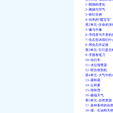
1~蜡烛的变化
2~燃烧与空气
3~铁钉生锈
4~自热的“暖宝宝”
第2单元~生命的演
5~像与不像
6~寻找变与不变的
7~化石告诉我们什
8~用化石作证据
第3单元~它们是怎
9~手摇卷笔刀
10~自行车
11~水位报警器
12~联合收割机
第4单元~大气中的
13~露和霜
14~云和雾
15~雨和雪
16~极端天气
第5单元~自然资源
17~多种多样的自
18~煤、石油和天