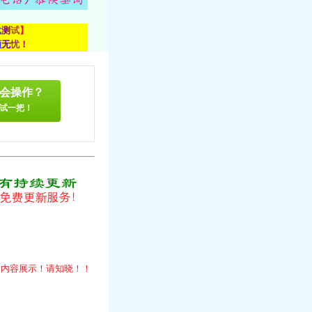
载
测
试
】
顾
无
忧
！
会操作？
试一把！
！
的
内
容
展
示
！
请
知
晓
！
！