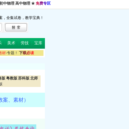
初中物理
高中物理
★
免
费
专
区
案，全集试卷，教学宝典！
乐
美术
劳技
宝库
教
材
-专题！
下
载
必
读
粤版
粤教版
苏科版
北师
版
教案、素材）