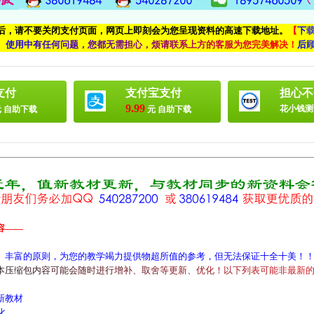
付后，请不要关闭支付页面，网页上即刻会为您呈现资料的高速下载地址。
【
下
、
使
用
中
有
任
何
问
题
，
您
都
无
需
担
心
，
烦
请
联
系
上
方
的
客
服
为
您
完
美
解
决
！
后
支付
支付宝支付
担心不
9.99
花小钱测
 自助下载
元 自助下载
容——
、丰富的原则，为您的教学竭力提供物超所值的参考，但无法保证十全十美！
本
压
缩
包
内
容
可
能
会
随
时
进
行
增
补
、
取
舍
等
更
新
、
优
化
！
以
下
列
表
可
能
非
最
新
新教材
化