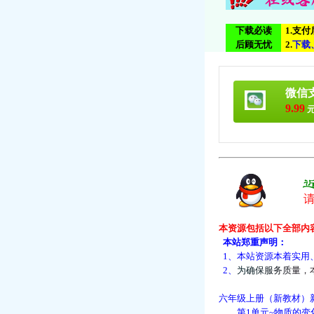
下载必读
1.支
后顾无忧
2.
下
载
微信
9.99
元
本资源包括以下全部内
本站郑重声明：
1、本站资源本着实用
2、
为
确
保
服
务
质
量
，
六年级上册（新教材）
第1单元~物质的变