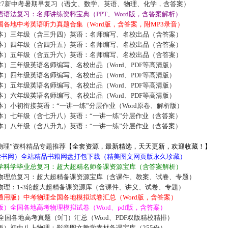
027新中考暑期早复习（语文、数学、英语、物理、化学，含答案）
语法复习：名师讲练资料宝典（PPT、Word版，含答案解析）
各地中考英语听力真题合集（Word版，含答案，附MP3录音）
本）三年级（含三升四）英语：名师编写、名校出品（含答案）
本）四年级（含四升五）英语：名师编写、名校出品（含答案）
本）五年级（含五升六）英语：名师编写、名校出品（含答案）
）三年级英语名师编写、名校出品（Word、PDF等高清版）
）四年级英语名师编写、名校出品（Word、PDF等高清版）
）五年级英语名师编写、名校出品（Word、PDF等高清版）
）六年级英语名师编写、名校出品（Word、PDF等高清版）
）小初衔接英语：“一讲一练”分层作业（Word原卷、解析版）
本）七年级（含七升八）英语：“一讲一练”分层作业（含答案）
本）八年级（含八升九）英语：“一讲一练”分层作业（含答案）
物理”资料精品专题推荐
【全套资源，最新精选，天天更新，欢迎收藏！】
5读书网）全站精品书籍网盘打包下载（精美图文网页版永久珍藏）
学科学毕业总复习：超大超精名师备课资源宝库（含答案解析）
物理总复习：超大超精备课资源宝库（含课件、教案、试卷、专题）
物理：1-3轮超大超精备课资源库（含课件、讲义、试卷、专题）
通用版）中考物理全国各地模拟试卷汇总（Word版，含答案）
）全国各地高考物理模拟试卷（Word、pdf版，含答案）
届全国各地高考真题（9门）汇总（Word、PDF双版精校精排）
版）初中八上物理：影音图文教学素材备课宝库（255份）