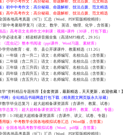
版）小学小考作文：高分秘籍、命题解析、技法点拨、范文精选
版）初中中考作文：高分秘籍、命题解析、技法点拨、范文精选
版）高中高考作文：高分秘籍、命题解析、技法点拨、范文精选
届全国各地高考真题（9门）汇总（Word、PDF双版精校精排）
027新中考暑期早复习（语文、数学、英语、物理、化学，含答案）
精品）高考语文名师作文冲刺课：视频+课件（30讲，打包下载）
学必读名著：精读精讲音频全集（高清MP3格式，29.1G）
《昆虫记》整本书阅读（ppt课件、Word习题、素材库）
学劳动教育：省、市、县公开课课件、教案精选（11.2G）
版）一年级（含一升二）语文：名师编写、名校出品（含答案）
版）二年级（含二升三）语文：名师编写、名校出品（含答案）
版）三年级（含三升四）语文：名师编写、名校出品（含答案）
版）四年级（含四升五）语文：名师编写、名校出品（含答案）
版）五年级（含五升六）语文：名师编写、名校出品（含答案）
数学”资料精品专题推荐
【全套资源，最新精选，天天更新，欢迎收藏！】
5读书网）全站精品书籍网盘打包下载（精美图文网页版永久珍藏）
学数学毕业总复习：超大超精备课资源库（含课件、教案、试卷）
数学总复习：超大超精备课资源宝库（含课件、教案、试卷、专题）
数学：1-3轮超大超精备课资源库（含课件、讲义、试卷、专题）
通用版）中考数学全国各地模拟试卷汇总（Word版，含答案）
）全国各地高考数学模拟试卷（Word、pdf版，含答案）
届全国各地高考真题（9门）汇总（Word、PDF双版精校精排）