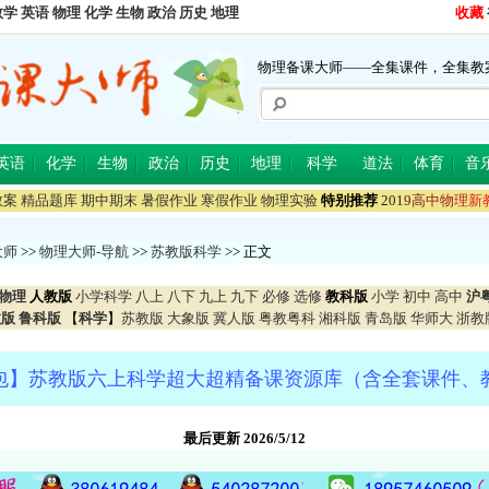
数学
英语
物理
化学
生物
政治
历史
地理
收藏
物理备课大师——全集课件，全集教
英语
化学
生物
政治
历史
地理
科学
道法
体育
音
教案
精品题库
期中期末
暑假作业
寒假作业
物理实验
特别推荐
2
0
1
9
高
中
物
理
新
大师
>>
物理大师-导航
>>
苏教版科学
>> 正文
物理
人教版
小学科学
八上
八下
九上
九下
必修
选修
教科版
小学
初中
高中
沪
教版
鲁科版
【
科学
】
苏教版
大象版
冀人版
粤教粤科
湘科版
青岛版
华师大
浙教
包】苏教版六上科学超大超精备课资源库（含全套课件、
最后更新 2026/5/12