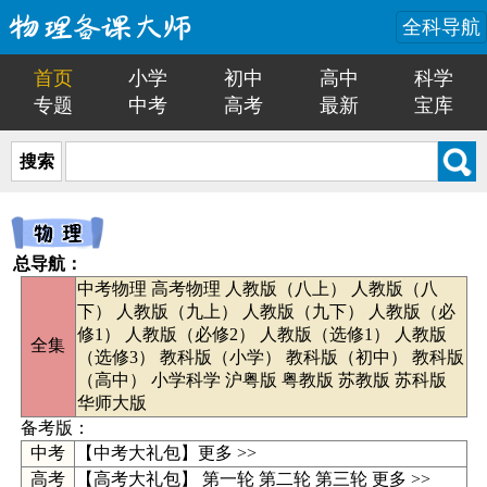
全科导航
首页
小学
初中
高中
科学
专题
中考
高考
最新
宝库
搜索
总导航：
中考物理
高考物理
人教版（八上）
人教版（八
下）
人教版（九上）
人教版（九下）
人教版（必
修1）
人教版（必修2）
人教版（选修1）
人教版
全集
（选修3）
教科版（小学）
教科版（初中）
教科版
（高中）
小学科学
沪粤版
粤教版
苏教版
苏科版
华师大版
备考版：
中考
【
中考大礼包
】
更多 >>
高考
【高考大礼包】
第一轮
第二轮
第三轮
更多 >>