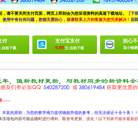
付后，请不要关闭支付页面，网页上即刻会为您呈现资料的高速下载地址。
【
下
、
使
用
中
有
任
何
问
题
，
您
都
无
需
担
心
，
烦
请
联
系
上
方
的
客
服
为
您
完
美
解
决
！
后
支付
支付宝支付
担心不
9.99
花小钱测
 自助下载
元 自助下载
容——
、丰富的原则，为您的教学竭力提供物超所值的参考，但无法保证十全十美！
本
压
缩
包
内
容
可
能
会
随
时
进
行
增
补
、
取
舍
等
更
新
、
优
化
！
以
下
列
表
可
能
非
最
新
解