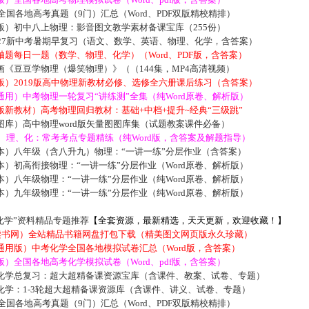
届全国各地高考真题（9门）汇总（Word、PDF双版精校精排）
版）初中八上物理：影音图文教学素材备课宝库（255份）
027新中考暑期早复习（语文、数学、英语、物理、化学，含答案）
题每日一题（数学、物理、化学）（Word、PDF版，含答案）
《豆豆学物理（爆笑物理）》（（144集，MP4高清视频）
版）2019版高中物理新教材必修、选修全六册课后练习（含答案）
用）中考物理一轮复习“讲练测”全集（纯Word原卷、解析版）
新教材）高考物理回归教材：基础+中档+提升~经典“三级跳”
库）高中物理word版矢量图图库集（试题教案课件必备）
数、理、化：常考考点专题精练（纯Word版，含答案及解题指导）
本）八年级（含八升九）物理：“一讲一练”分层作业（含答案）
）初高衔接物理：“一讲一练”分层作业（Word原卷、解析版）
）八年级物理：“一讲一练”分层作业（纯Word原卷、解析版）
）九年级物理：“一讲一练”分层作业（纯Word原卷、解析版）
化学”资料精品专题推荐
【全套资源，最新精选，天天更新，欢迎收藏！】
5读书网）全站精品书籍网盘打包下载（精美图文网页版永久珍藏）
通用版）中考化学全国各地模拟试卷汇总（Word版，含答案）
）全国各地高考化学模拟试卷（Word、pdf版，含答案）
化学总复习：超大超精备课资源宝库（含课件、教案、试卷、专题）
化学：1-3轮超大超精备课资源库（含课件、讲义、试卷、专题）
届全国各地高考真题（9门）汇总（Word、PDF双版精校精排）