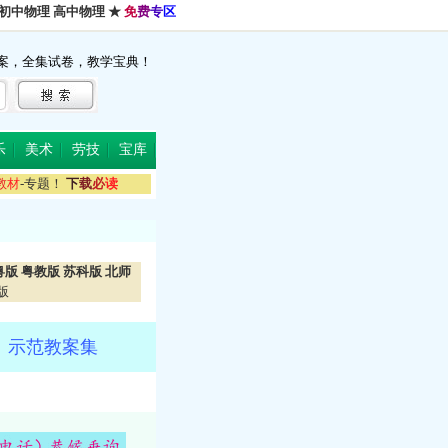
初中物理
高中物理
★
免
费
专
区
案，全集试卷，教学宝典！
乐
美术
劳技
宝库
教
材
-专题！
下
载
必
读
粤版
粤教版
苏科版
北师
版
、示范教案集