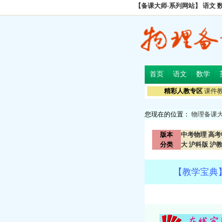
【备课大师-系列网站】
语文
首页
语文
数学
精彩人教专区
课件
您现在的位置：
物理备课
版本
中考物理
高考
分类
大
沪科版
沪
【教学宝典