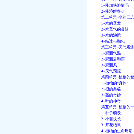
1~能加快溶解吗
2~能溶解多少
第二单元~水的三态
1~水的蒸发
2~水蒸气的凝结
3~水的沸腾
4~结冰与融化
第三单元~天气观
1~观测气温
2~观测云和雨
3~观测风
4~天气预报
第四单元~植物的秘
1~植物的“身体”
2~根的奥秘
3~茎的奇妙
4~叶的神奇
第五单元~植物的一
1~种子萌发
2~小苗快长
3~开花结果
4~植物的生命周期