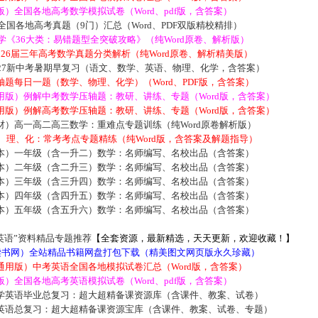
）全国各地高考数学模拟试卷（Word、pdf版，含答案）
届全国各地高考真题（9门）汇总（Word、PDF双版精校精排）
数学《36大类：易错题型全突破攻略》（纯Word原卷、解析版）
2026届三年高考数学真题分类解析（纯Word原卷、解析精美版）
027新中考暑期早复习（语文、数学、英语、物理、化学，含答案）
题每日一题（数学、物理、化学）（Word、PDF版，含答案）
用版）例解中考数学压轴题：教研、讲练、专题（Word版，含答案）
用版）例解高考数学压轴题：教研、讲练、专题（Word版，含答案）
材）高一高二高三数学：重难点专题训练（纯Word原卷解析版）
数、理、化：常考考点专题精练（纯Word版，含答案及解题指导）
本）一年级（含一升二）数学：名师编写、名校出品（含答案）
本）二年级（含二升三）数学：名师编写、名校出品（含答案）
本）三年级（含三升四）数学：名师编写、名校出品（含答案）
本）四年级（含四升五）数学：名师编写、名校出品（含答案）
本）五年级（含五升六）数学：名师编写、名校出品（含答案）
英语”资料精品专题推荐
【全套资源，最新精选，天天更新，欢迎收藏！】
5读书网）全站精品书籍网盘打包下载（精美图文网页版永久珍藏）
通用版）中考英语全国各地模拟试卷汇总（Word版，含答案）
）全国各地高考英语模拟试卷（Word、pdf版，含答案）
学英语毕业总复习：超大超精备课资源库（含课件、教案、试卷）
英语总复习：超大超精备课资源宝库（含课件、教案、试卷、专题）