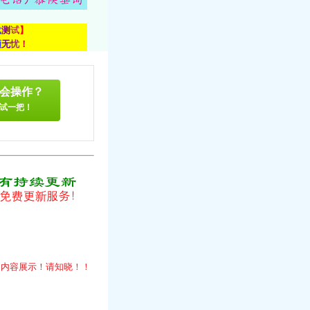
载
测
试
】
顾
无
忧
！
会操作？
试一把！
！
的
内
容
展
示
！
请
知
晓
！
！