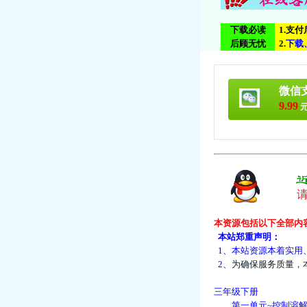
下载必读
1.支
后顾无忧
2.
下
载
微信
9.99
元
本资源包括以下全部内
本站郑重声明：
1、本站资源本着实用
2、
为
确
保
服
务
质
量
，
三年级下册
第一单元~控制溶