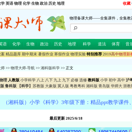
数学
英语
物理
化学
生物
政治
历史
地理
收藏
物理备课大师——全集课件，全集教
英语
化学
生物
政治
历史
地理
科学
道法
体育
音
教案
精品题库
期中期末
暑假作业
寒假作业
物理实验
特别推荐
2
0
1
9
高
中
物
理
新
大师
>>
物理大师-导航
>>
湘科版科学
>> 正文
物理
人教版
小学科学
八上
八下
九上
九下
必修
选修
教科版
小学
初中
高中
沪
教版
鲁科版
【
科学
】
苏教版
大象版
冀人版
粤教粤科
湘科版
青岛版
华师大
浙教
】（湘科版）小学《科学》3年级下册：精品ppt教学课件
最后更新 2025/6/18