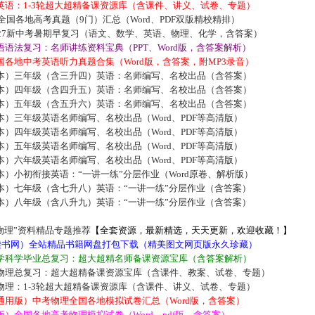
英语：1-3轮超大超精备课资源库（含课件、讲义、试卷、专题）
届全国各地高考真题（9门）汇总（Word、PDF双版精校精排）
027新中考暑期早复习（语文、数学、英语、物理、化学，含答案）
语法复习：名师讲练资料宝典（PPT、Word版，含答案解析）
各地中考英语听力真题合集（Word版，含答案，附MP3录音）
本）三年级（含三升四）英语：名师编写、名校出品（含答案）
本）四年级（含四升五）英语：名师编写、名校出品（含答案）
本）五年级（含五升六）英语：名师编写、名校出品（含答案）
）三年级英语名师编写、名校出品（Word、PDF等高清版）
）四年级英语名师编写、名校出品（Word、PDF等高清版）
）五年级英语名师编写、名校出品（Word、PDF等高清版）
）六年级英语名师编写、名校出品（Word、PDF等高清版）
）小初衔接英语：“一讲一练”分层作业（Word原卷、解析版）
本）七年级（含七升八）英语：“一讲一练”分层作业（含答案）
本）八年级（含八升九）英语：“一讲一练”分层作业（含答案）
物理”资料精品专题推荐
【全套资源，最新精选，天天更新，欢迎收藏！】
5读书网）全站精品书籍网盘打包下载（精美图文网页版永久珍藏）
学科学毕业总复习：超大超精名师备课资源宝库（含答案解析）
物理总复习：超大超精备课资源宝库（含课件、教案、试卷、专题）
物理：1-3轮超大超精备课资源库（含课件、讲义、试卷、专题）
通用版）中考物理全国各地模拟试卷汇总（Word版，含答案）
）全国各地高考物理模拟试卷（Word、pdf版，含答案）