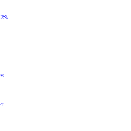
变化
测
密
生