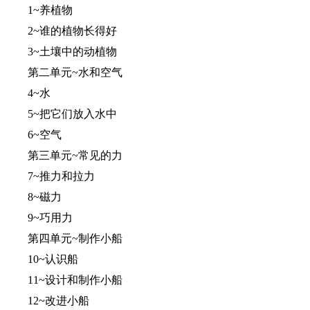
1~养植物
2~谁的植物长得好
3~土壤中的动植物
第二单元~水和空气
4~水
5~把它们放入水中
6~空气
第三单元~常见的力
7~推力和拉力
8~磁力
9~巧用力
第四单元~制作小船
10~认识船
11~设计和制作小船
12~改进小船