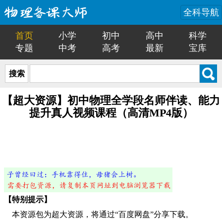
全科导航
首页
小学
初中
高中
科学
专题
中考
高考
最新
宝库
搜索
【超大资源】初中物理全学段名师伴读、能力
提升真人视频课程（高清MP4版）
【特别提示】
本资源包为超大资源，将通过“百度网盘”分享下载。