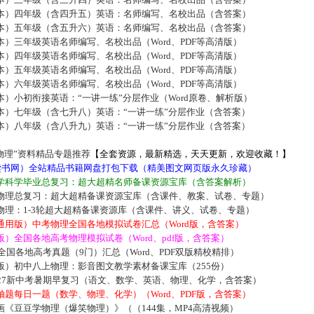
本）四年级（含四升五）英语：名师编写、名校出品（含答案）
本）五年级（含五升六）英语：名师编写、名校出品（含答案）
）三年级英语名师编写、名校出品（Word、PDF等高清版）
）四年级英语名师编写、名校出品（Word、PDF等高清版）
）五年级英语名师编写、名校出品（Word、PDF等高清版）
）六年级英语名师编写、名校出品（Word、PDF等高清版）
）小初衔接英语：“一讲一练”分层作业（Word原卷、解析版）
本）七年级（含七升八）英语：“一讲一练”分层作业（含答案）
本）八年级（含八升九）英语：“一讲一练”分层作业（含答案）
物理”资料精品专题推荐
【全套资源，最新精选，天天更新，欢迎收藏！】
5读书网）全站精品书籍网盘打包下载（精美图文网页版永久珍藏）
学科学毕业总复习：超大超精名师备课资源宝库（含答案解析）
物理总复习：超大超精备课资源宝库（含课件、教案、试卷、专题）
物理：1-3轮超大超精备课资源库（含课件、讲义、试卷、专题）
通用版）中考物理全国各地模拟试卷汇总（Word版，含答案）
）全国各地高考物理模拟试卷（Word、pdf版，含答案）
届全国各地高考真题（9门）汇总（Word、PDF双版精校精排）
版）初中八上物理：影音图文教学素材备课宝库（255份）
027新中考暑期早复习（语文、数学、英语、物理、化学，含答案）
题每日一题（数学、物理、化学）（Word、PDF版，含答案）
《豆豆学物理（爆笑物理）》（（144集，MP4高清视频）