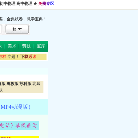
初中物理
高中物理
★
免
费
专
区
案，全集试卷，教学宝典！
乐
美术
劳技
宝库
教
材
-专题！
下
载
必
读
粤版
粤教版
苏科版
北师
版
MP4动漫版）