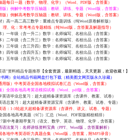
题每日一题（数学、物理、化学）（Word、PDF版，含答案）
用版）例解中考数学压轴题：教研、讲练、专题（Word版，含答案）
用版）例解高考数学压轴题：教研、讲练、专题（Word版，含答案）
材）高一高二高三数学：重难点专题训练（纯Word原卷解析版）
数、理、化：常考考点专题精练（纯Word版，含答案及解题指导）
本）一年级（含一升二）数学：名师编写、名校出品（含答案）
本）二年级（含二升三）数学：名师编写、名校出品（含答案）
本）三年级（含三升四）数学：名师编写、名校出品（含答案）
本）四年级（含四升五）数学：名师编写、名校出品（含答案）
本）五年级（含五升六）数学：名师编写、名校出品（含答案）
英语”资料精品专题推荐
【全套资源，最新精选，天天更新，欢迎收藏！】
5读书网）全站精品书籍网盘打包下载（精美图文网页版永久珍藏）
通用版）中考英语全国各地模拟试卷汇总（Word版，含答案）
）全国各地高考英语模拟试卷（Word、pdf版，含答案）
学英语毕业总复习：超大超精备课资源库（含课件、教案、试卷）
英语总复习：超大超精备课资源宝库（含课件、教案、试卷、专题）
英语：1-3轮超大超精备课资源库（含课件、讲义、试卷、专题）
届全国各地高考真题（9门）汇总（Word、PDF双版精校精排）
027新中考暑期早复习（语文、数学、英语、物理、化学，含答案）
语法复习：名师讲练资料宝典（PPT、Word版，含答案解析）
各地中考英语听力真题合集（Word版，含答案，附MP3录音）
本）三年级（含三升四）英语：名师编写、名校出品（含答案）