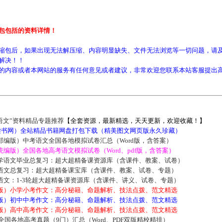
包包括的资料详情！
缩包后，如果出现无法解压缩、内容明显缺失、文件无法浏览等一切问题，请及
解决！！
的内容或者本网站的服务有任何意见或者建议，非常欢迎您联系本站客服提出
语文”资料精品专题推荐
【全套资源，最新精选，天天更新，欢迎收藏！】
5读书网）全站精品书籍网盘打包下载（精美图文网页版永久珍藏）
部编版）中考语文全国各地模拟试卷汇总（Word版，含答案）
编版）全国各地高考语文模拟试卷（Word、pdf版，含答案）
学语文毕业总复习：超大超精备课资源库（含课件、教案、试卷）
语文总复习：超大超精备课宝库（含课件、教案、试卷、专题）
语文：1-3轮超大超精备课资源库（含课件、讲义、试卷、专题）
版）小学小考作文：高分秘籍、命题解析、技法点拨、范文精选
版）初中中考作文：高分秘籍、命题解析、技法点拨、范文精选
版）高中高考作文：高分秘籍、命题解析、技法点拨、范文精选
届全国各地高考真题（9门）汇总（Word、PDF双版精校精排）