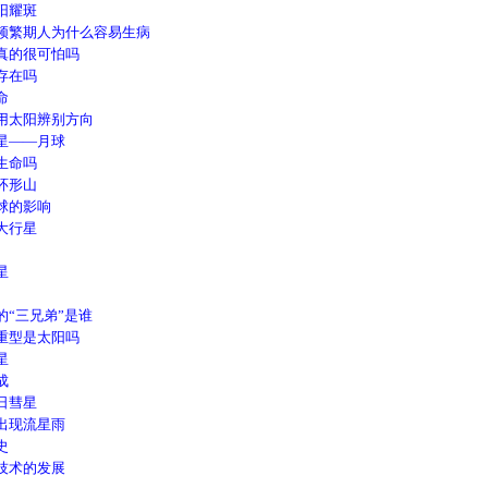
阳耀斑
频繁期人为什么容易生病
真的很可怕吗
存在吗
命
用太阳辨别方向
星——月球
生命吗
环形山
球的影响
大行星
星
“三兄弟”是谁
重型是太阳吗
星
成
日彗星
出现流星雨
史
技术的发展