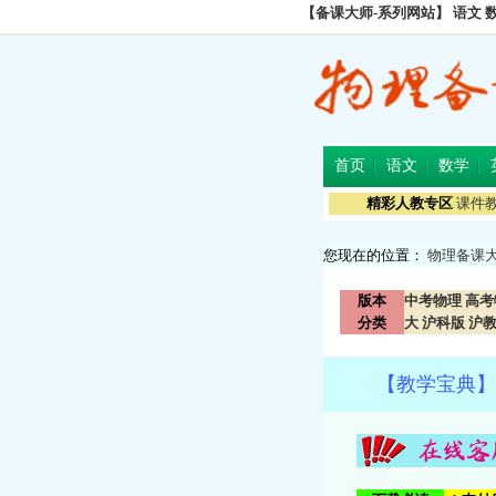
【备课大师-系列网站】
语文
首页
语文
数学
精彩人教专区
课件
您现在的位置：
物理备课
版本
中考物理
高考
分类
大
沪科版
沪
【教学宝典】