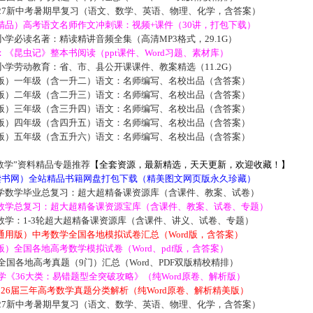
027新中考暑期早复习（语文、数学、英语、物理、化学，含答案）
精品）高考语文名师作文冲刺课：视频+课件（30讲，打包下载）
学必读名著：精读精讲音频全集（高清MP3格式，29.1G）
《昆虫记》整本书阅读（ppt课件、Word习题、素材库）
学劳动教育：省、市、县公开课课件、教案精选（11.2G）
版）一年级（含一升二）语文：名师编写、名校出品（含答案）
版）二年级（含二升三）语文：名师编写、名校出品（含答案）
版）三年级（含三升四）语文：名师编写、名校出品（含答案）
版）四年级（含四升五）语文：名师编写、名校出品（含答案）
版）五年级（含五升六）语文：名师编写、名校出品（含答案）
数学”资料精品专题推荐
【全套资源，最新精选，天天更新，欢迎收藏！】
5读书网）全站精品书籍网盘打包下载（精美图文网页版永久珍藏）
学数学毕业总复习：超大超精备课资源库（含课件、教案、试卷）
数学总复习：超大超精备课资源宝库（含课件、教案、试卷、专题）
数学：1-3轮超大超精备课资源库（含课件、讲义、试卷、专题）
通用版）中考数学全国各地模拟试卷汇总（Word版，含答案）
）全国各地高考数学模拟试卷（Word、pdf版，含答案）
届全国各地高考真题（9门）汇总（Word、PDF双版精校精排）
数学《36大类：易错题型全突破攻略》（纯Word原卷、解析版）
2026届三年高考数学真题分类解析（纯Word原卷、解析精美版）
027新中考暑期早复习（语文、数学、英语、物理、化学，含答案）