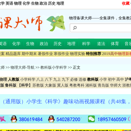
数学
英语
物理
化学
生物
政治
历史
地理
收藏
物理备课大师——全集课件，全集教
英语
化学
生物
政治
历史
地理
科学
道法
体育
音
教案
精品题库
期中期末
暑假作业
寒假作业
物理实验
特别推荐
2
0
1
9
高
中
物
理
新
大师
>>
物理大师-导航
>>
教科版小学科学
>> 正文
物理
人教版
小学科学
八上
八下
九上
九下
必修
选修
教科版
小学
初中
高中
沪
教版
鲁科版
【
科学
】
苏教版
大象版
冀人版
粤教粤科
湘科版
青岛版
华师大
浙教
（通用版）小学生《科学》趣味动画视频课程（共48集，