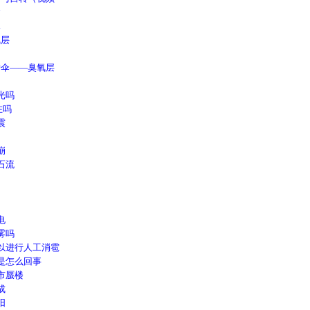
食
水
层
伞——臭氧层
光吗
在吗
震
崩
石流
电
雾吗
以进行人工消雹
是怎么回事
市蜃楼
成
阳