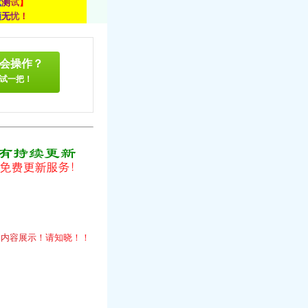
载
测
试
】
顾
无
忧
！
会操作？
试一把！
！
的
内
容
展
示
！
请
知
晓
！
！