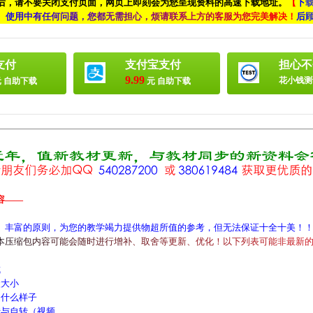
付后，请不要关闭支付页面，网页上即刻会为您呈现资料的高速下载地址。
【
下
、
使
用
中
有
任
何
问
题
，
您
都
无
需
担
心
，
烦
请
联
系
上
方
的
客
服
为
您
完
美
解
决
！
后
支付
支付宝支付
担心不
9.99
花小钱测
 自助下载
元 自助下载
容——
、丰富的原则，为您的教学竭力提供物超所值的参考，但无法保证十全十美！
本
压
缩
包
内
容
可
能
会
随
时
进
行
增
补
、
取
舍
等
更
新
、
优
化
！
以
下
列
表
可
能
非
最
新
成
大小
什么样子
与自转（视频