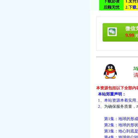
下载必读
1.支
后顾无忧
2.
下
载
微信
9.99
元
本资源包括以下全部内
本站郑重声明：
1、本站资源本着实用
2、
为
确
保
服
务
质
量
，
第1集：地球的形
第2集：地球的形状
第3集：地心到底是
第4集：地球的公转