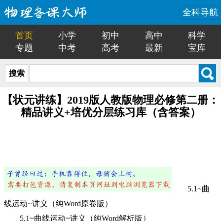
全科导航
首页
小学
初中
高中
科学
专题
中考
高考
最新
宝库
搜索
【状元讲练】2019版人教版物理必修第二册：
精品讲义+培优分层练习库（含答案）
5.1~曲
线运动~讲义（纯Word原卷版）
5.1~曲线运动~讲义（纯Word解析版）