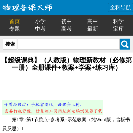
全科导航
首页
小学
初中
高中
科学
专题
中考
高考
最新
宝库
搜索
【超级课典】（人教版）物理新教材（必修第
一册）全册课件+教案+学案+练习库）
第1章~第1节质点~参考系~示范教案（纯Word版，含板书
及反思）1