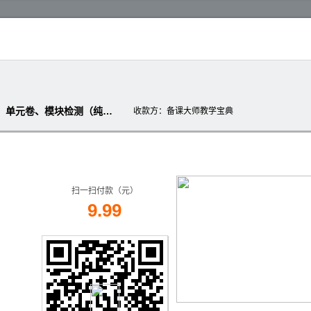
【沪科课标版】物理选修3-2-课时练、单元卷、模块检测（纯Word版，含答案解析）
收款方
：备课大师教学宝典
扫一扫付款（元）
9.99