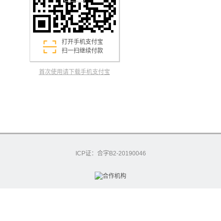
打开手机支付宝
扫一扫继续付款
首次使用请下载手机支付宝
ICP证：合字B2-20190046
excashier-54-7591