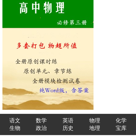
语文
数学
英语
物理
化学
生物
政治
历史
地理
宝库